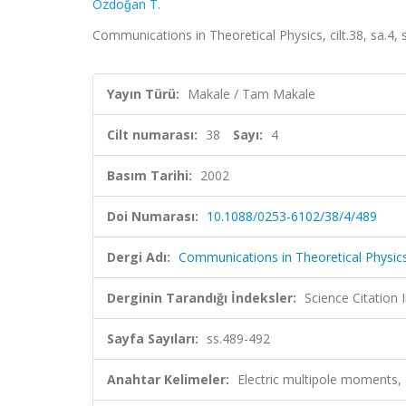
Özdoǧan T.
Communications in Theoretical Physics, cilt.38, sa.4
Yayın Türü:
Makale / Tam Makale
Cilt numarası:
38
Sayı:
4
Basım Tarihi:
2002
Doi Numarası:
10.1088/0253-6102/38/4/489
Dergi Adı:
Communications in Theoretical Physic
Derginin Tarandığı İndeksler:
Science Citation
Sayfa Sayıları:
ss.489-492
Anahtar Kelimeler:
Electric multipole moments, 