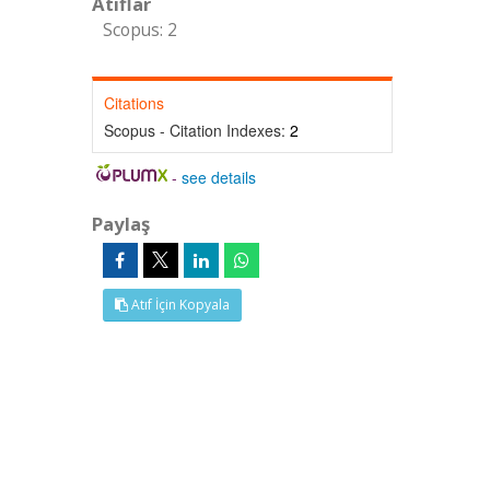
Atıflar
Scopus: 2
Citations
Scopus - Citation Indexes:
2
-
see details
Paylaş
Atıf İçin Kopyala