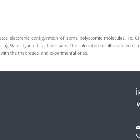
tate electronic configuration of some polyatomic molecules, i.e. C
 Slater-type orbital basis sets. The calculated results for electric 
ith the theoretical and experimental ones.
İ