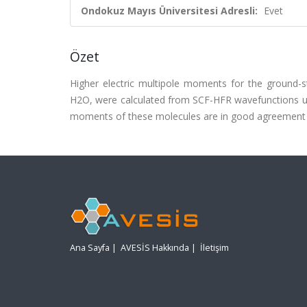
Ondokuz Mayıs Üniversitesi Adresli:
Evet
Özet
Higher electric multipole moments for the ground-s
H2O, were calculated from SCF-HFR wavefunctions using
moments of these molecules are in good agreement w
Ana Sayfa
|
AVESİS Hakkında
|
İletişim