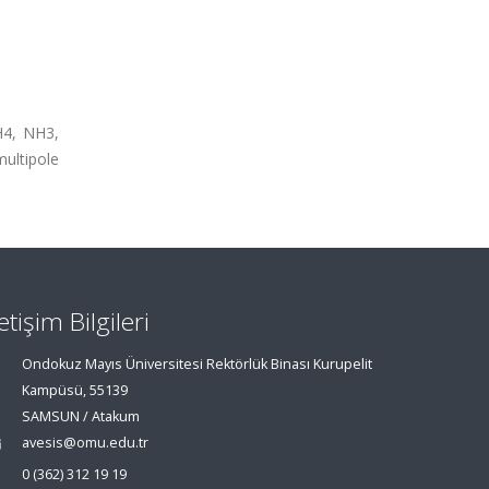
H4, NH3,
multipole
letişim Bilgileri
Ondokuz Mayıs Üniversitesi Rektörlük Binası Kurupelit
Kampüsü, 55139
SAMSUN / Atakum
avesis@omu.edu.tr
0 (362) 312 19 19