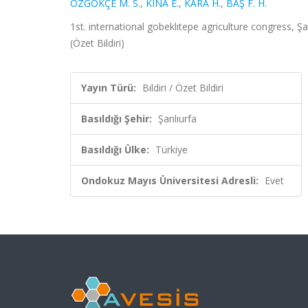
ÖZGÖKÇE M. S.
,
KINA E.
,
KARA H.
,
BAŞ F. H.
1st. international gobeklıtepe agriculture congress, Şa
(Özet Bildiri)
Yayın Türü:
Bildiri / Özet Bildiri
Basıldığı Şehir:
Şanlıurfa
Basıldığı Ülke:
Türkiye
Ondokuz Mayıs Üniversitesi Adresli:
Evet