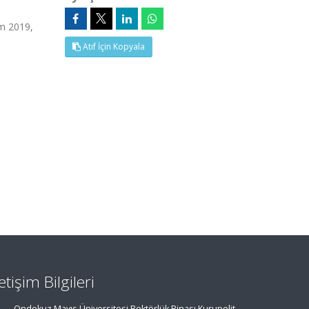
ım 2019,
Atıf İçin Kopyala
letişim Bilgileri
Ondokuz Mayıs Üniversitesi Rektörlük Binası Kurupelit