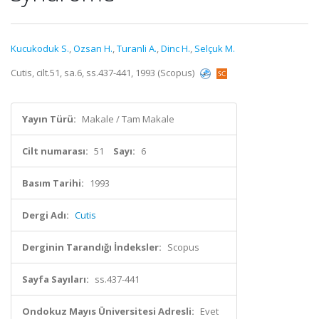
Kucukoduk S.
,
Ozsan H.
,
Turanli A.
,
Dinc H.
,
Selçuk M.
Cutis, cilt.51, sa.6, ss.437-441, 1993 (Scopus)
Yayın Türü:
Makale / Tam Makale
Cilt numarası:
51
Sayı:
6
Basım Tarihi:
1993
Dergi Adı:
Cutis
Derginin Tarandığı İndeksler:
Scopus
Sayfa Sayıları:
ss.437-441
Ondokuz Mayıs Üniversitesi Adresli:
Evet