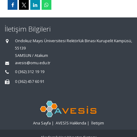
İletişim Bilgileri
Ondokuz Mayıs Üniversitesi Rektörlük Binası Kurupelit Kampüsü,
55139
SAMSUN / Atakum
avesis@omu.edu.tr
0 (362) 312 19 19
0 (362) 457 60 91
Ana Sayfa
|
AVESİS Hakkında
|
İletişim