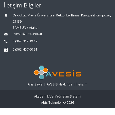
İletişim Bilgileri
Ondokuz Mayıs Üniversitesi Rektörlük Binası Kurupelit Kampüsü,
55139
SAMSUN / Atakum
avesis@omu.edu.tr
0 (362) 312 19 19
0 (362) 457 60 91
Ana Sayfa
|
AVESİS Hakkında
|
İletişim
Akademik Veri Yönetim Sistemi
Abis Teknoloji
© 2026