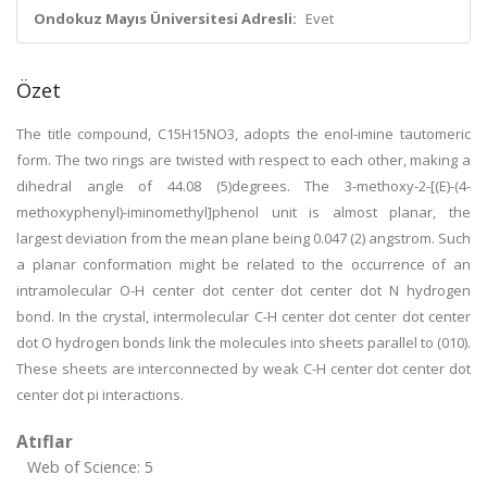
Ondokuz Mayıs Üniversitesi Adresli:
Evet
Özet
The title compound, C15H15NO3, adopts the enol-imine tautomeric
form. The two rings are twisted with respect to each other, making a
dihedral angle of 44.08 (5)degrees. The 3-methoxy-2-[(E)-(4-
methoxyphenyl)-iminomethyl]phenol unit is almost planar, the
largest deviation from the mean plane being 0.047 (2) angstrom. Such
a planar conformation might be related to the occurrence of an
intramolecular O-H center dot center dot center dot N hydrogen
bond. In the crystal, intermolecular C-H center dot center dot center
dot O hydrogen bonds link the molecules into sheets parallel to (010).
These sheets are interconnected by weak C-H center dot center dot
center dot pi interactions.
Atıflar
Web of Science: 5