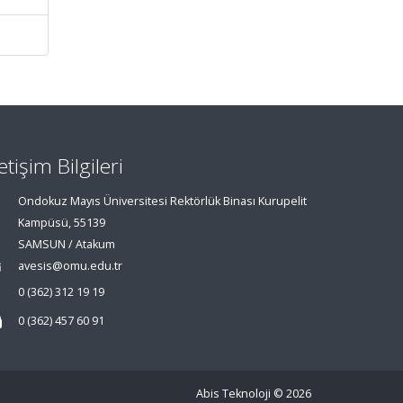
letişim Bilgileri
Ondokuz Mayıs Üniversitesi Rektörlük Binası Kurupelit
Kampüsü, 55139
SAMSUN / Atakum
avesis@omu.edu.tr
0 (362) 312 19 19
0 (362) 457 60 91
Abis Teknoloji
© 2026