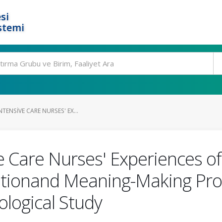
si
stemi
TENSIVE CARE NURSES' EX...
ve Care Nurses' Experiences o
ationand Meaning-Making Pro
logical Study