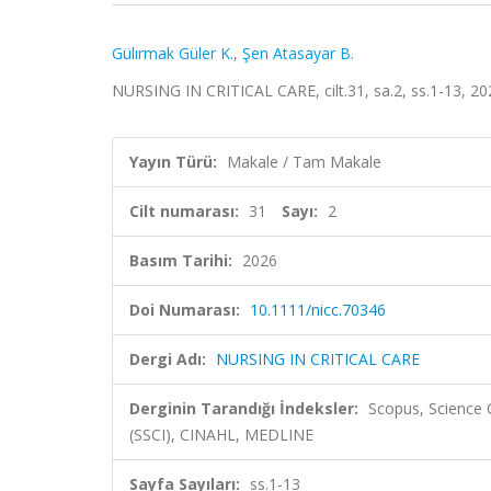
Gülırmak Güler K.
,
Şen Atasayar B.
NURSING IN CRITICAL CARE, cilt.31, sa.2, ss.1-13, 2
Yayın Türü:
Makale / Tam Makale
Cilt numarası:
31
Sayı:
2
Basım Tarihi:
2026
Doi Numarası:
10.1111/nicc.70346
Dergi Adı:
NURSING IN CRITICAL CARE
Derginin Tarandığı İndeksler:
Scopus, Science 
(SSCI), CINAHL, MEDLINE
Sayfa Sayıları:
ss.1-13