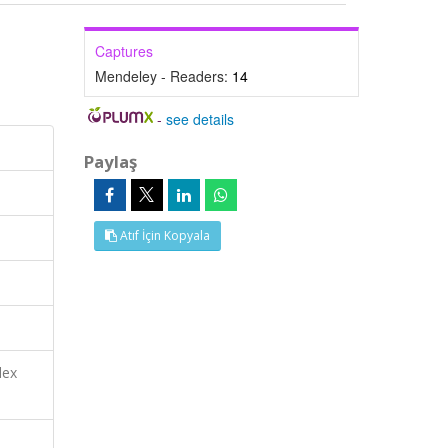
Captures
Mendeley - Readers:
14
-
see details
Paylaş
Atıf İçin Kopyala
dex