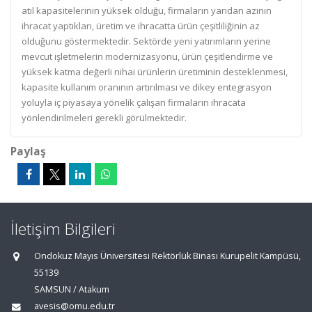
atıl kapasitelerinin yüksek olduğu, firmaların yarıdan azının
ihracat yaptıkları, üretim ve ihracatta ürün çeşitliliğinin az
olduğunu göstermektedir. Sektörde yeni yatırımların yerine
mevcut işletmelerin modernizasyonu, ürün çeşitlendirme ve
yüksek katma değerli nihai ürünlerin üretiminin desteklenmesi,
kapasite kullanım oranının artırılması ve dikey entegrasyon
yoluyla iç piyasaya yönelik çalışan firmaların ihracata
yönlendirilmeleri gerekli görülmektedir.
Paylaş
İletişim Bilgileri
Ondokuz Mayıs Üniversitesi Rektörlük Binası Kurupelit Kampüsü,
55139
SAMSUN / Atakum
avesis@omu.edu.tr