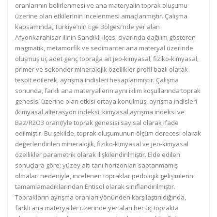
oranlarının belirlenmesi ve ana materyalin toprak oluşumu
üzerine olan etkilerinin incelenmesi amaçlanmıştır. Çalışma
kapsamında, Türkiye’nin Ege Bölgesi’nde yer alan
Afyonkarahisar ilinin Sandıklı ilçesi civarında dağılım gösteren
magmatik, metamorfik ve sedimanter ana materyal üzerinde
oluşmuş üç adet genç toprağa ait jeo-kimyasal, fiziko-kimyasal,
primer ve sekonder mineralojik özellikler profil bazlı olarak
tespit edilerek, ayrışma indisleri hesaplanmıştır. Çalışma
sonunda, farklı ana materyallerin aynı iklim koşullarında toprak
genesisi üzerine olan etkisi ortaya konulmuş, ayrışma indisleri
(kimyasal alterasyon indeksi, kimyasal ayrışma indeksi ve
Baz/R2O3 oranı)’yle toprak genesisi sayısal olarak ifade
edilmiştir. Bu şekilde, toprak oluşumunun ölçüm derecesi olarak
değerlendirilen mineralojik, fiziko-kimyasal ve jeo-kimyasal
özellikler parametrik olarak ilişkilendirilmiştir. Elde edilen
sonuçlara göre; yüzey altı tanı horizonları saptanmamış
olmaları nedeniyle, incelenen topraklar pedolojik gelişimlerini
tamamlamadıklarından Entisol olarak sınıflandırılmıştır.
Toprakların ayrışma oranları yönünden karşılaştırıldığında,
farklı ana materyaller üzerinde yer alan her üç toprakta