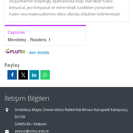
oluşumlarının başlangıç aşamasında olup, topraklar fiziko-
kimyasal, jeo-kimyasal ve minerolojik özellikleri yönünden
halen ana materyallerinin etkisi altında oldukları belirlenmiştir.
Captures
Mendeley - Readers:
1
-
see details
Paylaş
İletişim Bilgileri
Ondokuz Mayıs Üniversitesi Rektörlük Binası Kurupelit Kampüsü,
55139
SAMSUN / Atakum
avesis@omu.edu.tr