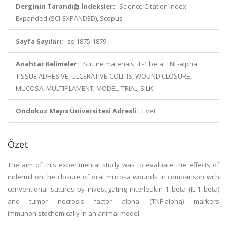
Derginin Tarandığı İndeksler:
Science Citation Index
Expanded (SCI-EXPANDED), Scopus
Sayfa Sayıları:
ss.1875-1879
Anahtar Kelimeler:
Suture materials, IL-1 beta, TNF-alpha,
TISSUE ADHESIVE, ULCERATIVE-COLITIS, WOUND CLOSURE,
MUCOSA, MULTIFILAMENT, MODEL, TRIAL, SILK
Ondokuz Mayıs Üniversitesi Adresli:
Evet
Özet
The aim of this experimental study was to evaluate the effects of
indermil on the closure of oral mucosa wounds in comparison with
conventional sutures by investigating interleukin 1 beta (IL-1 beta)
and tumor necrosis factor alpha (TNF-alpha) markers
immunohistochemically in an animal model.