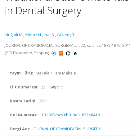
in Dental Surgery
Muğlalı M.
,
Yilmaz N.
,
Inal S.
,
Güvenç T.
JOURNAL OF CRANIOFACIAL SURGERY, cilt.22, sa.5, ss.1875-1879, 2011
(SCI-Expanded, Scopus)
Yayın Türü:
Makale / Tam Makale
Cilt numarası:
22
Sayı:
5
Basım Tarihi:
2011
Doi Numarası:
10.1097/scs.0b013e31822e8419
Dergi Adı:
JOURNAL OF CRANIOFACIAL SURGERY