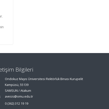
r.
nin
letişim Bilgileri
Ondokuz Mayıs Üniversitesi Rektörlük Binası Kurupelit
Kampüsü, 55139
SAMSUN / Atakum
avesis@omu.edu.tr
0 (362) 312 19 19