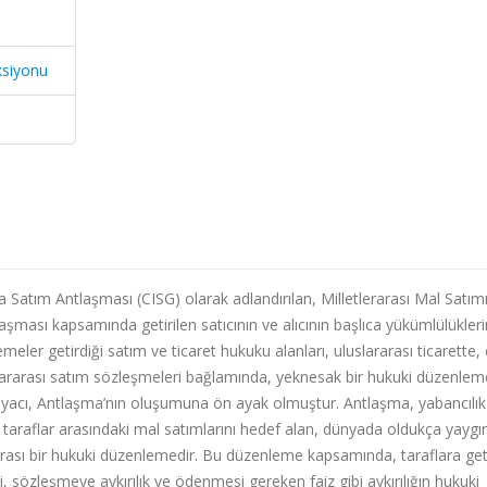
ksiyonu
a Satım Antlaşması (CISG) olarak adlandırılan, Milletlerarası Mal Satım
aşması kapsamında getirilen satıcının ve alıcının başlıca yükümlülükleri
eler getirdiği satım ve ticaret hukuku alanları, uluslararası ticarette, 
luslararası satım sözleşmeleri bağlamında, yeknesak bir hukuki düzenleme
 ihtiyacı, Antlaşma’nın oluşumuna ön ayak olmuştur. Antlaşma, yabancılık
i taraflar arasındaki mal satımlarını hedef alan, dünyada oldukça yaygın
rası bir hukuki düzenlemedir. Bu düzenleme kapsamında, taraflara geti
li, sözleşmeye aykırılık ve ödenmesi gereken faiz gibi aykırılığın hukuki