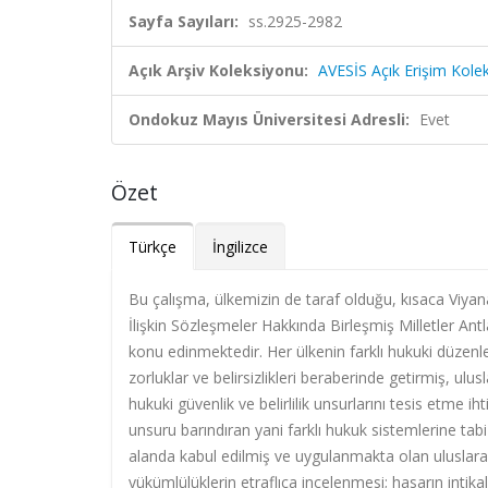
Sayfa Sayıları:
ss.2925-2982
Açık Arşiv Koleksiyonu:
AVESİS Açık Erişim Kole
Ondokuz Mayıs Üniversitesi Adresli:
Evet
Özet
Türkçe
İngilizce
Bu çalışma, ülkemizin de taraf olduğu, kısaca Viyan
İlişkin Sözleşmeler Hakkında Birleşmiş Milletler Antl
konu edinmektedir. Her ülkenin farklı hukuki düzenlem
zorluklar ve belirsizlikleri beraberinde getirmiş, u
hukuki güvenlik ve belirlilik unsurlarını tesis etme
unsuru barındıran yani farklı hukuk sistemlerine tab
alanda kabul edilmiş ve uygulanmakta olan uluslara
yükümlülüklerin etraflıca incelenmesi; hasarın intika