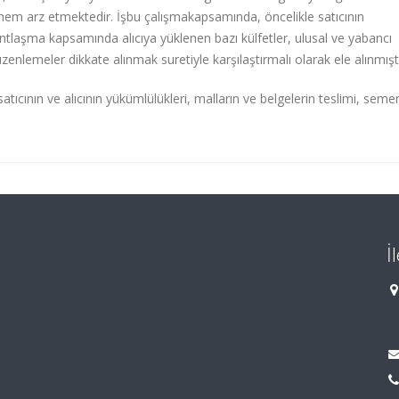
önem arz etmektedir. İşbu çalışmakapsamında, öncelikle satıcının
Antlaşma kapsamında alıcıya yüklenen bazı külfetler, ulusal ve yabancı
nlemeler dikkate alınmak suretiyle karşılaştırmalı olarak ele alınmıştı
tıcının ve alıcının yükümlülükleri, malların ve belgelerin teslimi, seme
İ