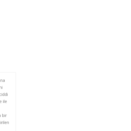
ına
ni
ciddi
 ile
 bir
rilen