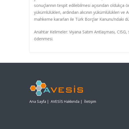
sonuçlarının tespit edilebilmesi açısından oldukça 
yükümlülükleri, ardından alıcının yükümlülükleri ve 
mahkeme kararları ile Türk Borçlar Kanunu’ndaki düze
Anahtar Kelimeler: Viyana Satım Antlaşması, CISG, sa
ödenmesi.
Ana Sayfa
|
AVESİS Hakkında
|
İletişim