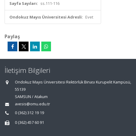
Sayfa Sayıları:
ss.111-116
Ondokuz Mayıs Üniversitesi Adresli:
Evet
Paylaş
İletişim Bilgileri
Ondokuz Mayıs Üniversitesi Rektörlük Binası Kurupelit Kampüsü,
55139
SAMSUN / Atakum
avesis@omu.edu.tr
0 (362) 312 19 19
0 (362) 457 60 91