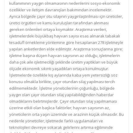
kullanımının yaygın olmamasının nedenlerini sosyo-ekonomik
özellikler ve iletişim davranışları bakımından incelemektir.
Ayrıca bölgede çayır otu silajının yaygınlaştırılması için üreticiler,
üretici örgütleri ve kamu kuruluşları tarafından alınması
gereken önlemleri ortaya koymaktır. Araştırma verileri,
işletmelerdeki büyükbaş hayvan sayısı esas alınarak tabakalı
tesadüfî örnekleme yöntemine göre hesaplanan 278 işletmeyle
yapılan anketlerden elde edilmiştir. Araştırma sonuçlarına göre;
işletme başına düşen hayvan sayısının az olduğu, işletmelerin
daha çok aile işletmeciliği şeklinde üretim yaptıkları ve büyük
ölçüde ekonomik sıkıntı yaşadıkları ortaya konulmuştur.
İşletmelerde özellikle kış aylarında kaba yem yetersizliği söz
konusu olmakla birlikte, çayır otundan silaj yapılması tercih
edilmemektedir. İşletme yöneticilerinin çoğunluğu, bölgede
yaygın olan çayır otundan silaj yapılabildiğinden haberdar
olmadıklarını belirtmişlerdir. Çayır otundan silaj yapılmaması
üzerine etkili olan başlıca faktörler; hayvan sayısının az,
yöneticilerin orta yaşın üzerinde ve arazinin küçük olmasıdır. Bu
nedenle yöneticiler, işletmede farklı uygulamaları ve
teknolojileri devreye sokarak gelirlerini artırma eğiliminde