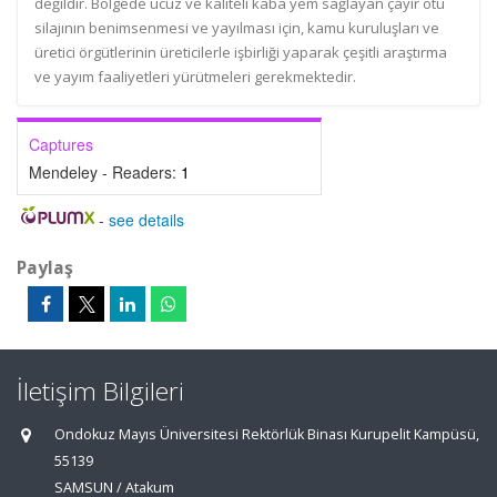
değildir. Bölgede ucuz ve kaliteli kaba yem sağlayan çayır otu
silajının benimsenmesi ve yayılması için, kamu kuruluşları ve
üretici örgütlerinin üreticilerle işbirliği yaparak çeşitli araştırma
ve yayım faaliyetleri yürütmeleri gerekmektedir.
Captures
Mendeley - Readers:
1
-
see details
Paylaş
İletişim Bilgileri
Ondokuz Mayıs Üniversitesi Rektörlük Binası Kurupelit Kampüsü,
55139
SAMSUN / Atakum