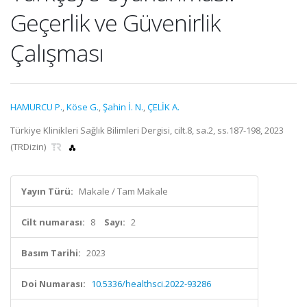
Geçerlik ve Güvenirlik
Çalışması
HAMURCU P.
,
Köse G.
,
Şahin İ. N.
,
ÇELİK A.
Türkiye Klinikleri Sağlık Bilimleri Dergisi, cilt.8, sa.2, ss.187-198, 2023
(TRDizin)
Yayın Türü:
Makale / Tam Makale
Cilt numarası:
8
Sayı:
2
Basım Tarihi:
2023
Doi Numarası:
10.5336/healthsci.2022-93286