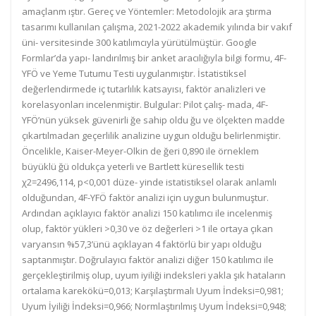
amaçlanm ıştır. Gereç ve Yöntemler: Metodolojik ara ştırma
tasarımı kullanılan çalışma, 2021-2022 akademik yılında bir vakıf
üni- versitesinde 300 katılımcıyla yürütülmüştür. Google
Formlar’da yapı- landırılmış bir anket aracılığıyla bilgi formu, 4F-
YFÖ ve Yeme Tutumu Testi uygulanmıştır. İstatistiksel
değerlendirmede iç tutarlılık katsayısı, faktör analizleri ve
korelasyonları incelenmiştir. Bulgular: Pilot çalış- mada, 4F-
YFÖ’nün yüksek güvenirli ğe sahip oldu ğu ve ölçekten madde
çıkartılmadan geçerlilik analizine uygun olduğu belirlenmiştir.
Öncelikle, Kaiser-Meyer-Olkin de ğeri 0,890 ile örneklem
büyüklü ğü oldukça yeterli ve Bartlett küresellik testi
χ2=2496,114, p<0,001 düze- yinde istatistiksel olarak anlamlı
olduğundan, 4F-YFÖ faktör analizi için uygun bulunmuştur.
Ardından açıklayıcı faktör analizi 150 katılımcı ile incelenmiş
olup, faktör yükleri >0,30 ve öz değerleri >1 ile ortaya çıkan
varyansın %57,3’ünü açıklayan 4 faktörlü bir yapı olduğu
saptanmıştır. Doğrulayıcı faktör analizi diğer 150 katılımcı ile
gerçekleştirilmiş olup, uyum iyiliği indeksleri yakla şık hataların
ortalama karekökü=0,013; Karşılaştırmalı Uyum İndeksi=0,981;
Uyum İyiliği İndeksi=0,966; Normlaştırılmış Uyum İndeksi=0,948;