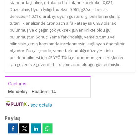
standartlaştırılmış ortalama ha- taların karekökü=0,081;
Düzeltilmiş Uyum İyiliği İndeksi=0,961; χ2/ser- bestlik
derecesi=1,021 olarak iyi uyum gösterdi ği belirlenmi ştir. İç
tutarlılık analizinde Cronbach alfa katsay ısı 0,933 olarak
bulunmuş ve ölçeğin çok yüksek güvenilirlikte oldu ğu
bulunmuştur. Sonuç: Yeme farkındalığı, yeme tutumu ve
bilincinin geni ş kapsamda incelenmesini sağlayan önemli bir
olgudur. Bu çalışmada, yeme farkındalığı düzeyle- rinin
belirlenebilmesi için 4F-YFÖ Türkçe formunun genç eri şkinler
için geçerli ve güvenilir bir ölçüm aracı olduğu gösterilmiştir.
Captures
Mendeley - Readers:
14
-
see details
Paylaş