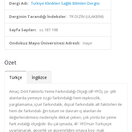
Dergi Adı:
Türkiye Klinikleri Sağlık Bilimleri Dergisi
Derginin Tarandığı İndeksler:
TR DİZİN (ULAKBİM)
Sayfa Sayıları:
ss.187-198
Ondokuz Mayıs Üniversitesi Adresli:
Hayır
Özet
Türkçe
İngilizce
Amaç: Dört Faktörlü Yeme Farkındalığı Ölçeği (4F-YFÖ), çe- şitli
alanlarda yemeye özgü farkındalığı hem tepkisizlik,
yargılamama, içsel farkındalık, dışsal farkındalık alt faktörleri ile
hem de farkındalı- ğın tutum ve davran ış alanları ile
değerlendirmesi nedeniyle dikkat çeken, çok yönlü bir yeme
fark ındalığı ölçeğidir. Bu çal ışmada, 4F- YFÖ’nün Türkçeye
uyarlanarak, geçerlik ve güvenirliğini ortaya koy- mak