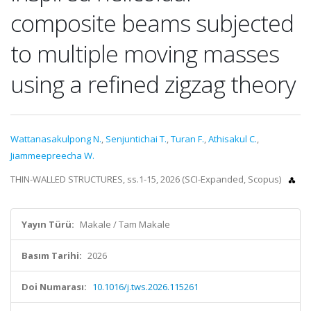
composite beams subjected
to multiple moving masses
using a refined zigzag theory
Wattanasakulpong N.
,
Senjuntichai T.
,
Turan F.
,
Athisakul C.
,
Jiammeepreecha W.
THIN-WALLED STRUCTURES, ss.1-15, 2026 (SCI-Expanded, Scopus)
Yayın Türü:
Makale / Tam Makale
Basım Tarihi:
2026
Doi Numarası:
10.1016/j.tws.2026.115261