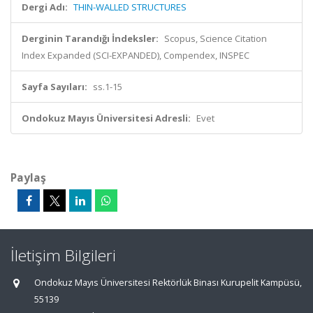
Dergi Adı:
THIN-WALLED STRUCTURES
Derginin Tarandığı İndeksler:
Scopus, Science Citation
Index Expanded (SCI-EXPANDED), Compendex, INSPEC
Sayfa Sayıları:
ss.1-15
Ondokuz Mayıs Üniversitesi Adresli:
Evet
Paylaş
İletişim Bilgileri
Ondokuz Mayıs Üniversitesi Rektörlük Binası Kurupelit Kampüsü,
55139