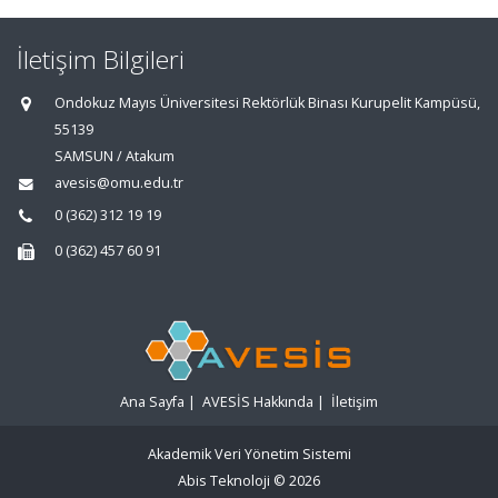
İletişim Bilgileri
Ondokuz Mayıs Üniversitesi Rektörlük Binası Kurupelit Kampüsü,
55139
SAMSUN / Atakum
avesis@omu.edu.tr
0 (362) 312 19 19
0 (362) 457 60 91
Ana Sayfa
|
AVESİS Hakkında
|
İletişim
Akademik Veri Yönetim Sistemi
Abis Teknoloji
© 2026