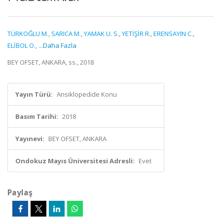
TÜRKOĞLU M.
,
SARICA M.
,
YAMAK U. S.
,
YETİŞİR R.
,
ERENSAYIN C.
,
ELİBOL O.
,
...Daha Fazla
BEY OFSET, ANKARA, ss., 2018
Yayın Türü:
Ansiklopedide Konu
Basım Tarihi:
2018
Yayınevi:
BEY OFSET, ANKARA
Ondokuz Mayıs Üniversitesi Adresli:
Evet
Paylaş