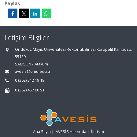
Paylaş
İletişim Bilgileri
Ondokuz Mayıs Üniversitesi Rektörlük Binası Kurupelit Kampüsü,
55139
SAMSUN / Atakum
avesis@omu.edu.tr
0 (362) 312 19 19
0 (362) 457 60 91
Ana Sayfa
|
AVESİS Hakkında
|
İletişim