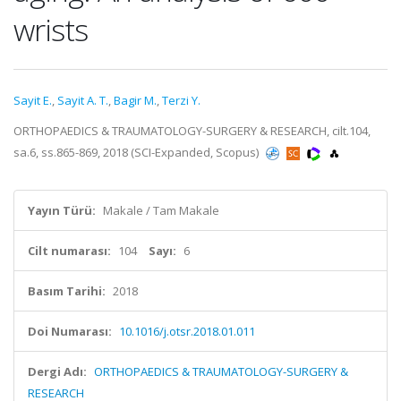
wrists
Sayit E.
,
Sayit A. T.
,
Bagir M.
,
Terzi Y.
ORTHOPAEDICS & TRAUMATOLOGY-SURGERY & RESEARCH, cilt.104,
sa.6, ss.865-869, 2018 (SCI-Expanded, Scopus)
Yayın Türü:
Makale / Tam Makale
Cilt numarası:
104
Sayı:
6
Basım Tarihi:
2018
Doi Numarası:
10.1016/j.otsr.2018.01.011
Dergi Adı:
ORTHOPAEDICS & TRAUMATOLOGY-SURGERY &
RESEARCH