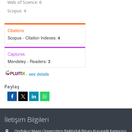
Web of Science: 6
Scopus: 4
Citations
Scopus - Citation Indexes:
4
Captures
Mendeley - Readers:
3
-
see details
Paylaş
İletişim Bilgileri
Ondokuz Mayıs Üniversitesi Rektörlük Binası Kurupelit Kampüsü,