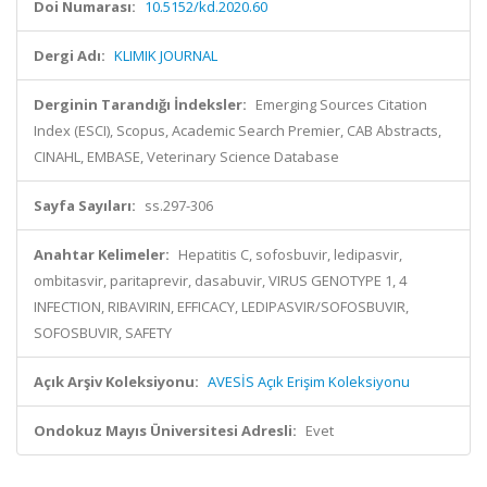
Doi Numarası:
10.5152/kd.2020.60
Dergi Adı:
KLIMIK JOURNAL
Derginin Tarandığı İndeksler:
Emerging Sources Citation
Index (ESCI), Scopus, Academic Search Premier, CAB Abstracts,
CINAHL, EMBASE, Veterinary Science Database
Sayfa Sayıları:
ss.297-306
Anahtar Kelimeler:
Hepatitis C, sofosbuvir, ledipasvir,
ombitasvir, paritaprevir, dasabuvir, VIRUS GENOTYPE 1, 4
INFECTION, RIBAVIRIN, EFFICACY, LEDIPASVIR/SOFOSBUVIR,
SOFOSBUVIR, SAFETY
Açık Arşiv Koleksiyonu:
AVESİS Açık Erişim Koleksiyonu
Ondokuz Mayıs Üniversitesi Adresli:
Evet