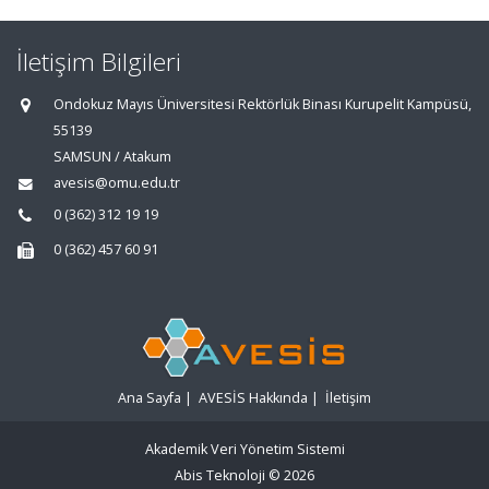
İletişim Bilgileri
Ondokuz Mayıs Üniversitesi Rektörlük Binası Kurupelit Kampüsü,
55139
SAMSUN / Atakum
avesis@omu.edu.tr
0 (362) 312 19 19
0 (362) 457 60 91
Ana Sayfa
|
AVESİS Hakkında
|
İletişim
Akademik Veri Yönetim Sistemi
Abis Teknoloji
© 2026