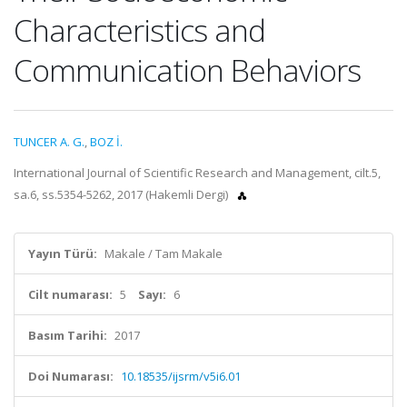
Characteristics and
Communication Behaviors
TUNCER A. G.
,
BOZ İ.
International Journal of Scientific Research and Management, cilt.5,
sa.6, ss.5354-5262, 2017 (Hakemli Dergi)
Yayın Türü:
Makale / Tam Makale
Cilt numarası:
5
Sayı:
6
Basım Tarihi:
2017
Doi Numarası:
10.18535/ijsrm/v5i6.01