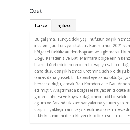
Özet
Türkçe
İngilizce
Bu çalışma, Türkiye'deki yaşlı nüfusun sağlık hizmetl
incelemiştir. Türkiye İstatistik Kurumu'nun 2021 veri
bölgesel farklılıkları dendrogram ve aglomeratif kü
Doğu Karadeniz ve Batı Marmara bölgelerinin benzer
hizmeti üretiminin heterojen bir yapıya sahip old
daha düşük sağlık hizmeti üretimine sahip olduğu bel
olarak daha yüksek bir kapasiteye sahip olduğu g
benzer olduğu, ancak Batı Karadeniz ile Batı Anadolu
edilmiştir. Araştırmada bölgesel ihtiyaçları dikkate ala
güçlendirilmesi ve kaynak dağılımının adil bir şekild
eğitim ve farkındalık kampanyalarına yatırım yapılmas
disiplinli yaklaşımların teşvik edilmesi önerilmekted
etkin kullanımını destekleyecek politika ve strateji