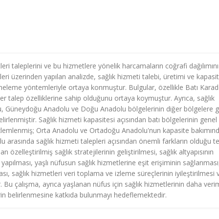
eri taleplerini ve bu hizmetlere yönelik harcamaların coğrafi dağılımını
leri üzerinden yapılan analizde, sağlık hizmeti talebi, üretimi ve kapasi
meleme yöntemleriyle ortaya konmuştur. Bulgular, özellikle Batı Karad
 talep özelliklerine sahip olduğunu ortaya koymuştur. Ayrıca, sağlık
uğu, Güneydoğu Anadolu ve Doğu Anadolu bölgelerinin diğer bölgelere 
irlenmiştir. Sağlık hizmeti kapasitesi açısından batı bölgelerinin genel
özlemlenmiş; Orta Anadolu ve Ortadoğu Anadolu'nun kapasite bakımın
 arasında sağlık hizmeti talepleri açısından önemli farkların olduğu te
n özelleştirilmiş sağlık stratejilerinin geliştirilmesi, sağlık altyapısının
e yapılması, yaşlı nüfusun sağlık hizmetlerine eşit erişiminin sağlanması
ı, sağlık hizmetleri veri toplama ve izleme süreçlerinin iyileştirilmesi 
ir. Bu çalışma, ayrıca yaşlanan nüfus için sağlık hizmetlerinin daha verim
lerin belirlenmesine katkıda bulunmayı hedeflemektedir.