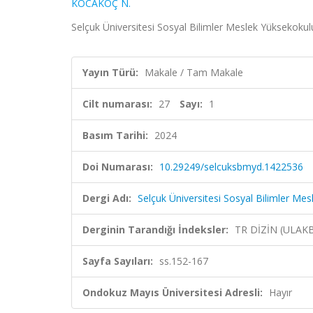
KOCAKOÇ N.
Selçuk Üniversitesi Sosyal Bilimler Meslek Yüksekokulu
Yayın Türü:
Makale / Tam Makale
Cilt numarası:
27
Sayı:
1
Basım Tarihi:
2024
Doi Numarası:
10.29249/selcuksbmyd.1422536
Dergi Adı:
Selçuk Üniversitesi Sosyal Bilimler Me
Derginin Tarandığı İndeksler:
TR DİZİN (ULAK
Sayfa Sayıları:
ss.152-167
Ondokuz Mayıs Üniversitesi Adresli:
Hayır