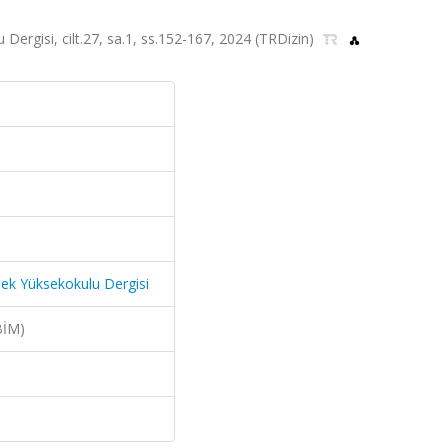
 Dergisi, cilt.27, sa.1, ss.152-167, 2024 (TRDizin)
slek Yüksekokulu Dergisi
BİM)