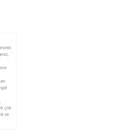
tesinin
eniz,
göre
dan
spit
,
ve çok
li ve