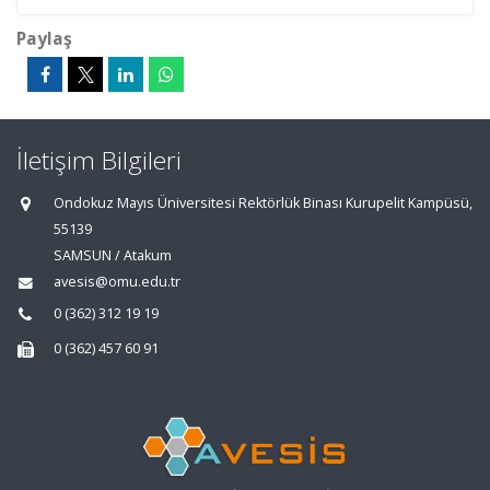
Paylaş
İletişim Bilgileri
Ondokuz Mayıs Üniversitesi Rektörlük Binası Kurupelit Kampüsü,
55139
SAMSUN / Atakum
avesis@omu.edu.tr
0 (362) 312 19 19
0 (362) 457 60 91