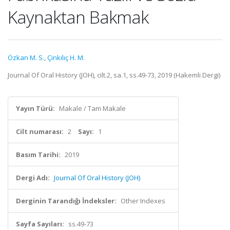
Kaynaktan Bakmak
Özkan M. S.
,
Çinkılıç H. M.
Journal Of Oral History (JOH), cilt.2, sa.1, ss.49-73, 2019 (Hakemli Dergi)
Yayın Türü:
Makale / Tam Makale
Cilt numarası:
2
Sayı:
1
Basım Tarihi:
2019
Dergi Adı:
Journal Of Oral History (JOH)
Derginin Tarandığı İndeksler:
Other Indexes
Sayfa Sayıları:
ss.49-73