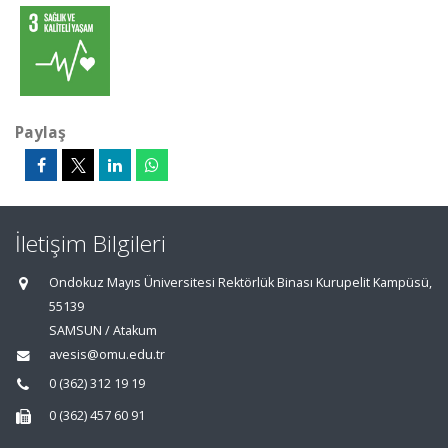
Paylaş
İletişim Bilgileri
Ondokuz Mayıs Üniversitesi Rektörlük Binası Kurupelit Kampüsü,
55139
SAMSUN / Atakum
avesis@omu.edu.tr
0 (362) 312 19 19
0 (362) 457 60 91