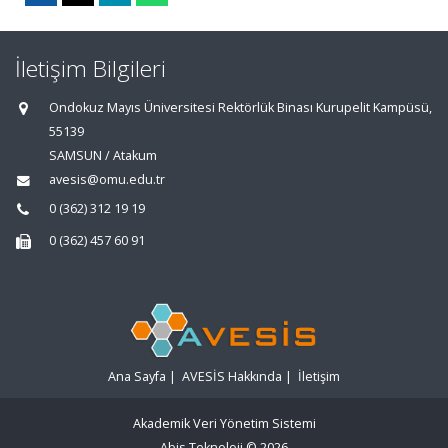
İletişim Bilgileri
Ondokuz Mayıs Üniversitesi Rektörlük Binası Kurupelit Kampüsü,
55139
SAMSUN / Atakum
avesis@omu.edu.tr
0 (362) 312 19 19
0 (362) 457 60 91
Ana Sayfa
|
AVESİS Hakkında
|
İletişim
Akademik Veri Yönetim Sistemi
Abis Teknoloji
© 2026