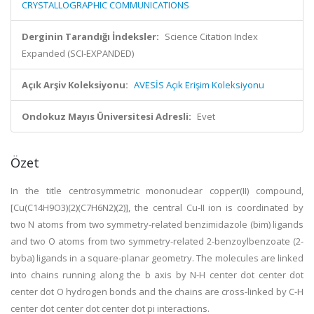
CRYSTALLOGRAPHIC COMMUNICATIONS
Derginin Tarandığı İndeksler:
Science Citation Index
Expanded (SCI-EXPANDED)
Açık Arşiv Koleksiyonu:
AVESİS Açık Erişim Koleksiyonu
Ondokuz Mayıs Üniversitesi Adresli:
Evet
Özet
In the title centrosymmetric mononuclear copper(II) compound,
[Cu(C14H9O3)(2)(C7H6N2)(2)], the central Cu-II ion is coordinated by
two N atoms from two symmetry-related benzimidazole (bim) ligands
and two O atoms from two symmetry-related 2-benzoylbenzoate (2-
byba) ligands in a square-planar geometry. The molecules are linked
into chains running along the b axis by N-H center dot center dot
center dot O hydrogen bonds and the chains are cross-linked by C-H
center dot center dot center dot pi interactions.