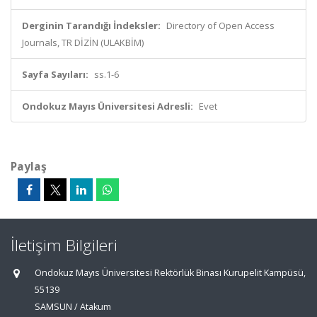
Derginin Tarandığı İndeksler:
Directory of Open Access
Journals, TR DİZİN (ULAKBİM)
Sayfa Sayıları:
ss.1-6
Ondokuz Mayıs Üniversitesi Adresli:
Evet
Paylaş
İletişim Bilgileri
Ondokuz Mayıs Üniversitesi Rektörlük Binası Kurupelit Kampüsü,
55139
SAMSUN / Atakum