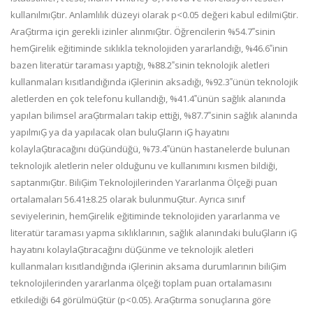
kullanılmıĢtır. Anlamlılık düzeyi olarak p<0.05 değeri kabul edilmiĢtir.
AraĢtırma için gerekli izinler alınmıĢtır. Öğrencilerin %54.7‟sinin
hemĢirelik eğitiminde sıklıkla teknolojiden yararlandığı, %46.6‟inin
bazen literatür taraması yaptığı, %88.2‟sinin teknolojik aletleri
kullanmaları kısıtlandığında iĢlerinin aksadığı, %92.3‟ünün teknolojik
aletlerden en çok telefonu kullandığı, %41.4‟ünün sağlık alanında
yapılan bilimsel araĢtırmaları takip ettiği, %87.7‟sinin sağlık alanında
yapılmıĢ ya da yapılacak olan buluĢların iĢ hayatını
kolaylaĢtıracağını düĢündüğü, %73.4‟ünün hastanelerde bulunan
teknolojik aletlerin neler olduğunu ve kullanımını kısmen bildiği,
saptanmıĢtır. BiliĢim Teknolojilerinden Yararlanma Ölçeği puan
ortalamaları 56.41±8.25 olarak bulunmuĢtur. Ayrıca sınıf
seviyelerinin, hemĢirelik eğitiminde teknolojiden yararlanma ve
literatür taraması yapma sıklıklarının, sağlık alanındaki buluĢların iĢ
hayatını kolaylaĢtıracağını düĢünme ve teknolojik aletleri
kullanmaları kısıtlandığında iĢlerinin aksama durumlarının biliĢim
teknolojilerinden yararlanma ölçeği toplam puan ortalamasını
etkilediği 64 görülmüĢtür (p<0.05). AraĢtırma sonuçlarına göre