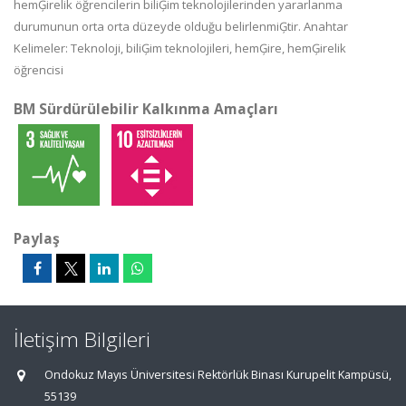
hemĢirelik öğrencilerin biliĢim teknolojilerinden yararlanma
durumunun orta orta düzeyde olduğu belirlenmiĢtir. Anahtar
Kelimeler: Teknoloji, biliĢim teknolojileri, hemĢire, hemĢirelik
öğrencisi
BM Sürdürülebilir Kalkınma Amaçları
Paylaş
İletişim Bilgileri
Ondokuz Mayıs Üniversitesi Rektörlük Binası Kurupelit Kampüsü,
55139