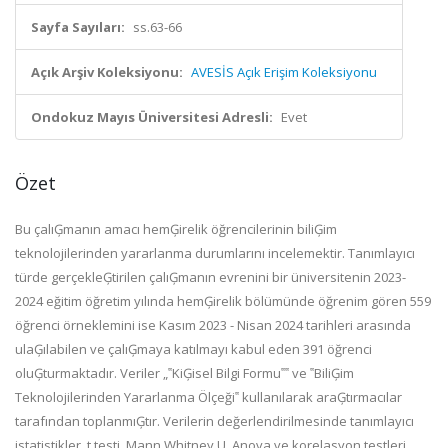
Sayfa Sayıları:
ss.63-66
Açık Arşiv Koleksiyonu:
AVESİS Açık Erişim Koleksiyonu
Ondokuz Mayıs Üniversitesi Adresli:
Evet
Özet
Bu çalıĢmanın amacı hemĢirelik öğrencilerinin biliĢim
teknolojilerinden yararlanma durumlarını incelemektir. Tanımlayıcı
türde gerçekleĢtirilen çalıĢmanın evrenini bir üniversitenin 2023-
2024 eğitim öğretim yılında hemĢirelik bölümünde öğrenim gören 559
öğrenci örneklemini ise Kasım 2023 - Nisan 2024 tarihleri arasında
ulaĢılabilen ve çalıĢmaya katılmayı kabul eden 391 öğrenci
oluĢturmaktadır. Veriler „‟KiĢisel Bilgi Formu‟‟ ve ‟BiliĢim
Teknolojilerinden Yararlanma Ölçeği‟ kullanılarak araĢtırmacılar
tarafından toplanmıĢtır. Verilerin değerlendirilmesinde tanımlayıcı
istatistikler, t testi, Mann Whitney U, Anova ve korelasyon testleri