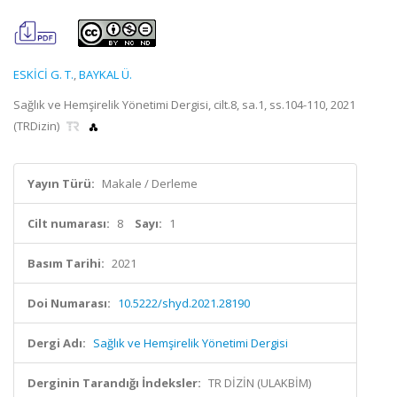
ESKİCİ G. T.
,
BAYKAL Ü.
Sağlık ve Hemşirelik Yönetimi Dergisi, cilt.8, sa.1, ss.104-110, 2021
(TRDizin)
Yayın Türü:
Makale / Derleme
Cilt numarası:
8
Sayı:
1
Basım Tarihi:
2021
Doi Numarası:
10.5222/shyd.2021.28190
Dergi Adı:
Sağlık ve Hemşirelik Yönetimi Dergisi
Derginin Tarandığı İndeksler:
TR DİZİN (ULAKBİM)