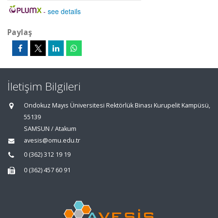
-
see details
Paylaş
İletişim Bilgileri
Ondokuz Mayıs Üniversitesi Rektörlük Binası Kurupelit Kampüsü,
55139
SAMSUN / Atakum
avesis@omu.edu.tr
0 (362) 312 19 19
0 (362) 457 60 91