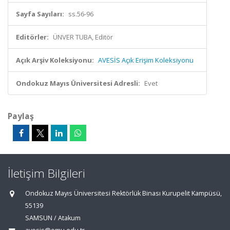
Sayfa Sayıları:
ss.56-96
Editörler:
ÜNVER TUBA, Editör
Açık Arşiv Koleksiyonu:
AVESİS Açık Erişim Koleksiyonu
Ondokuz Mayıs Üniversitesi Adresli:
Evet
Paylaş
İletişim Bilgileri
Ondokuz Mayıs Üniversitesi Rektörlük Binası Kurupelit Kampüsü,
55139
SAMSUN / Atakum