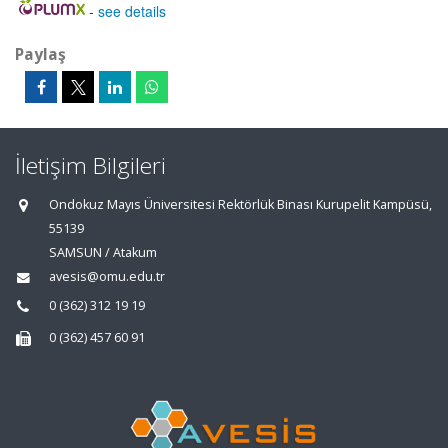
-
see details
Paylaş
İletişim Bilgileri
Ondokuz Mayıs Üniversitesi Rektörlük Binası Kurupelit Kampüsü,
55139
SAMSUN / Atakum
avesis@omu.edu.tr
0 (362) 312 19 19
0 (362) 457 60 91