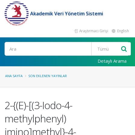
Akademik Veri Yönetim Sistemi
Araştırmacı Girişi
English
Ara
Detaylı Arama
ANA SAYFA
SON EKLENEN YAYINLAR
2-{(E)-[(3-Iodo-4-
methylphenyl)
imino]methyl}-4-