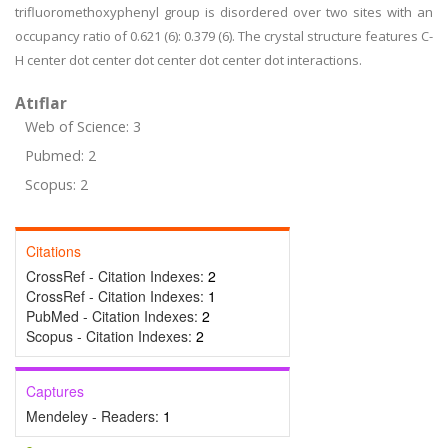
trifluoromethoxyphenyl group is disordered over two sites with an
occupancy ratio of 0.621 (6): 0.379 (6). The crystal structure features C-
H center dot center dot center dot center dot interactions.
Atıflar
Web of Science: 3
Pubmed: 2
Scopus: 2
Citations
CrossRef - Citation Indexes:
2
CrossRef - Citation Indexes:
1
PubMed - Citation Indexes:
2
Scopus - Citation Indexes:
2
Captures
Mendeley - Readers:
1