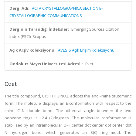
Dergi Adı:
ACTA CRYSTALLOGRAPHICA SECTION E-
CRYSTALLOGRAPHIC COMMUNICATIONS
Derginin Tarandığı İndeksler:
Emerging Sources Citation
Index (ESCI), Scopus
Açık Arşiv Koleksiyonu:
AVESİS Açık Erişim Koleksiyonu
Ondokuz Mayıs Üniversitesi Adresli:
Evet
Özet
The title compound, C15H11F3INO2, adopts the enol-imine tautomeric
form. The molecule displays an E conformation with respect to the
imine C=N double bond. The dihedral angle between the two
benzene rings is 12.4 (2)degrees. The molecular conformation is
stabilized by an intramolecular O-H center dot center dot center dot
N hydrogen bond, which generates an S(6) ring motif. The