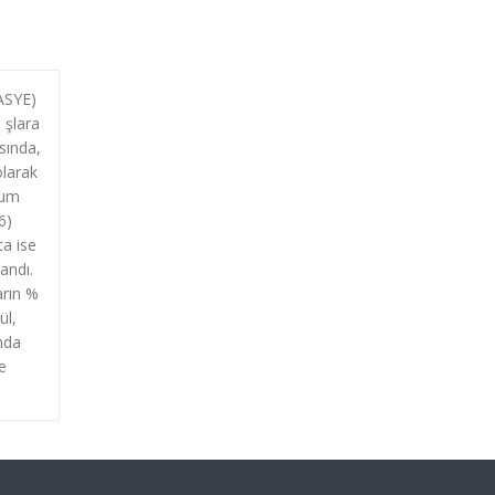
(ASYE)
 şlara
sında,
olarak
num
6)
ta ise
andı.
arın %
ül,
nda
e