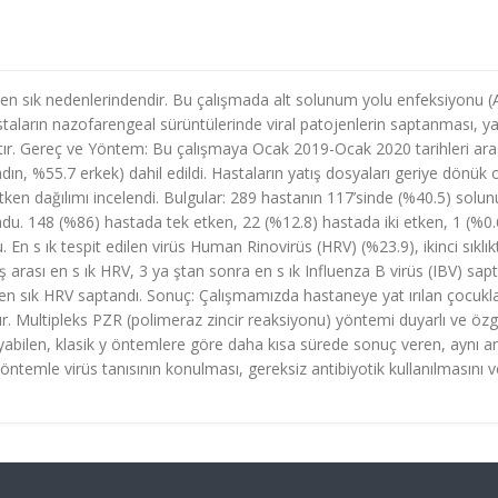
 en sık nedenlerindendir. Bu çalışmada alt solunum yolu enfeksiyonu 
staların nazofarengeal sürüntülerinde viral patojenlerin saptanması, ya
ştır. Gereç ve Yöntem: Bu çalışmaya Ocak 2019-Ocak 2020 tarihleri ara
ın, %55.7 erkek) dahil edildi. Hastaların yatış dosyaları geriye dönük 
 etken dağılımı incelendi. Bulgular: 289 hastanın 117’sinde (%40.5) solu
lundu. 148 (%86) hastada tek etken, 22 (%12.8) hastada iki etken, 1 (%0.
En s ık tespit edilen virüs Human Rinovirüs (HRV) (%23.9), ikinci sıklık
ş arası en s ık HRV, 3 ya ştan sonra en s ık Influenza B virüs (IBV) sapt
 en sık HRV saptandı. Sonuç: Çalışmamızda hastaneye yat ırılan çocukl
r. Multipleks PZR (polimeraz zincir reaksiyonu) yöntemi duyarlı ve özg
ayabilen, klasik y öntemlere göre daha kısa sürede sonuç veren, aynı a
 yöntemle virüs tanısının konulması, gereksiz antibiyotik kullanılmasını v