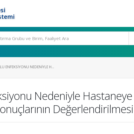
si
stemi
U ENFEKSIYONU NEDENIYLE H...
ksiyonu Nedeniyle Hastaneye
onuçlarının Değerlendirilmesi