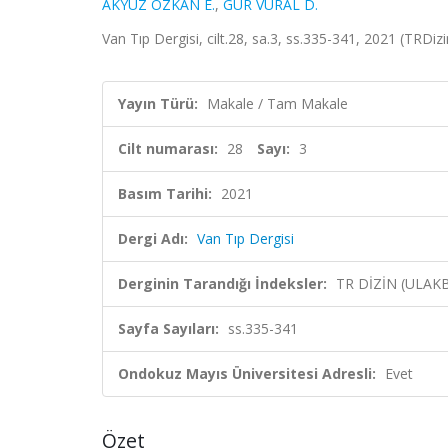
AKYÜZ ÖZKAN E.
,
GÜR VURAL D.
Van Tıp Dergisi, cilt.28, sa.3, ss.335-341, 2021 (TRDiz
Yayın Türü:
Makale / Tam Makale
Cilt numarası:
28
Sayı:
3
Basım Tarihi:
2021
Dergi Adı:
Van Tıp Dergisi
Derginin Tarandığı İndeksler:
TR DİZİN (ULAK
Sayfa Sayıları:
ss.335-341
Ondokuz Mayıs Üniversitesi Adresli:
Evet
Özet