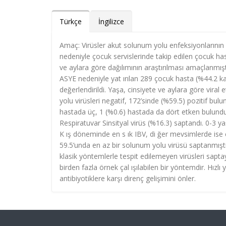
Türkçe
İngilizce
Amaç: Virüsler akut solunum yolu enfeksiyonlarının
nedeniyle çocuk servislerinde takip edilen çocuk ha
ve aylara göre dağılımının araştırılması amaçlanmı
ASYE nedeniyle yat ırılan 289 çocuk hasta (%44.2 kad
değerlendirildi. Yaşa, cinsiyete ve aylara göre viral
yolu virüsleri negatif, 172’sinde (%59.5) pozitif bu
hastada üç, 1 (%0.6) hastada da dört etken bulundu. 
Respiratuvar Sinsityal virüs (%16.3) saptandı. 0-3 ya
K ış döneminde en s ık IBV, di ğer mevsimlerde ise
59.5’unda en az bir solunum yolu virüsü saptanmıştı
klasik yöntemlerle tespit edilemeyen virüsleri sapt
birden fazla örnek çal ışılabilen bir yöntemdir. Hızlı
antibiyotiklere karşı direnç gelişimini önler.