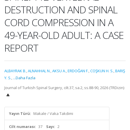
DESTRUCTION AND SPINAL
CORD COMPRESSION IN A
49-YEAR-OLD ADULT: A CASE
REPORT
ALBAYRAK B.
,
ALNAHHAL N.
,
AKSU A.
,
ERDOĞAN F.
,
COŞKUN H. S.
,
BARIŞ
Y. S.
,
...Daha Fazla
Journal of Turkish Spinal Surgery, cilt.37, sa.2, ss.88-90, 2026 (TRDizin)
Yayın Türü:
Makale / Vaka Takdimi
Cilt numarası:
37
Sayı:
2