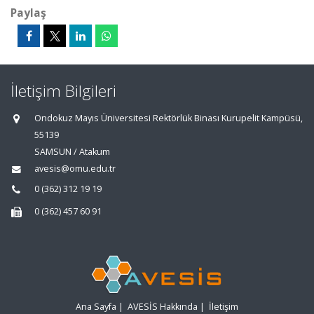
Paylaş
İletişim Bilgileri
Ondokuz Mayıs Üniversitesi Rektörlük Binası Kurupelit Kampüsü,
55139
SAMSUN / Atakum
avesis@omu.edu.tr
0 (362) 312 19 19
0 (362) 457 60 91
Ana Sayfa
|
AVESİS Hakkında
|
İletişim