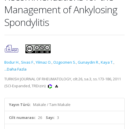
Management of Ankylosing
Spondylitis
Bodur H.
,
Sivas F.
,
Yilmaz O.
,
Ozgocmen S.
,
Gunaydin R.
,
Kaya T.
,
...Daha Fazla
TURKISH JOURNAL OF RHEUMATOLOGY, cilt.26, sa.3, ss.173-186, 2011
(SCI-Expanded, TRDizin)
Yayın Türü:
Makale / Tam Makale
Cilt numarası:
26
Sayı:
3