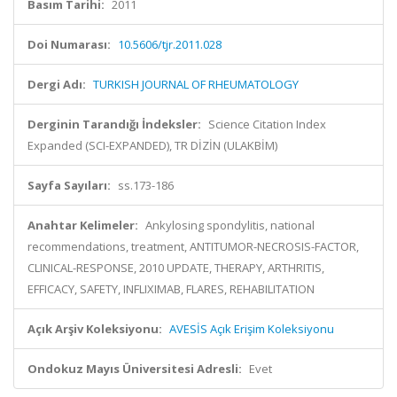
Basım Tarihi:
2011
Doi Numarası:
10.5606/tjr.2011.028
Dergi Adı:
TURKISH JOURNAL OF RHEUMATOLOGY
Derginin Tarandığı İndeksler:
Science Citation Index
Expanded (SCI-EXPANDED), TR DİZİN (ULAKBİM)
Sayfa Sayıları:
ss.173-186
Anahtar Kelimeler:
Ankylosing spondylitis, national
recommendations, treatment, ANTITUMOR-NECROSIS-FACTOR,
CLINICAL-RESPONSE, 2010 UPDATE, THERAPY, ARTHRITIS,
EFFICACY, SAFETY, INFLIXIMAB, FLARES, REHABILITATION
Açık Arşiv Koleksiyonu:
AVESİS Açık Erişim Koleksiyonu
Ondokuz Mayıs Üniversitesi Adresli:
Evet