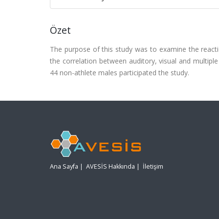
Özet
The purpose of this study was to examine the reacti
the correlation between auditory, visual and multipl
44 non-athlete males participated the study.
Ana Sayfa
|
AVESİS Hakkında
|
İletişim