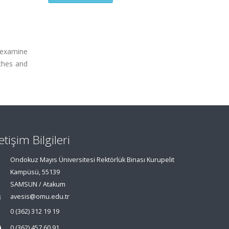
 examine
nches and
letişim Bilgileri
Ondokuz Mayıs Üniversitesi Rektörlük Binası Kurupelit
Kampüsü, 55139
SAMSUN / Atakum
avesis@omu.edu.tr
0 (362) 312 19 19
0 (362) 457 60 91