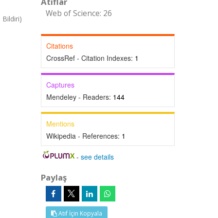
Atıflar
Web of Science: 26
ildiri)
Citations
CrossRef - Citation Indexes:
1
Captures
Mendeley - Readers:
144
Mentions
Wikipedia - References:
1
-
see details
Paylaş
Atıf İçin Kopyala