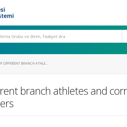
si
stemi
F DIFFERENT BRANCH ATHLE...
erent branch athletes and cor
ers