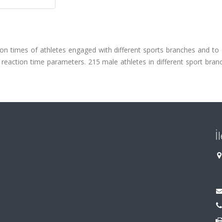
on times of athletes engaged with different sports branches and to
e reaction time parameters. 215 male athletes in different sport bra
İ