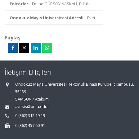
Editörler:
Emine GÜRSOY NASKALİ, Editör
Ondokuz Mayıs Üniversitesi Adresli:
Evet
Paylaş
İletişim Bilgileri
Ondokuz Mayıs Üniversitesi Rektörlük Binası Kurupelit Kampüsü,
55139
SAMSUN / Atakum
avesis@omu.edu.tr
0 (362) 312 19 19
0 (362) 457 60 91