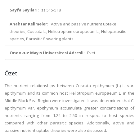
Sayfa Sayıları:
ss.515-518
Anahtar Kelimeler:
Active and passive nutrient uptake
theories, Cuscuta L., Heliotropium europaeum L., Holoparasitic
species, Parasitic flowering plants
Ondokuz Mayıs Üniversitesi Adresli:
Evet
Özet
The nutrient relationships between Cuscuta epithymum (L.) L. var.
epithymum and its common host Heliotropium europaeum L. in the
Middle Black Sea Region were investigated. It was determined that C.
epithymum var. epithymum accumulate greater concentrations of
nutrients ranging from 1.24 to 2.50 in respect to host species
compared with other parasitic species. Additionally, active and
passive nutrient uptake theories were also discussed.