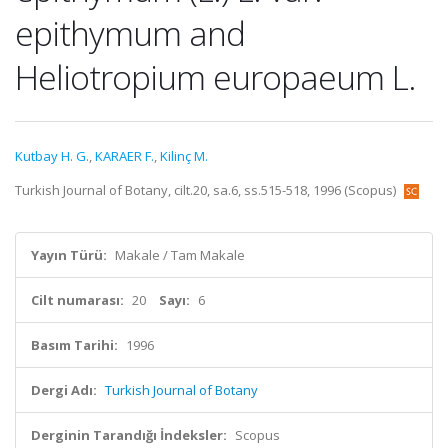
epithymum and
Heliotropium europaeum L.
Kutbay H. G.
,
KARAER F.
,
Kilinç M.
Turkish Journal of Botany, cilt.20, sa.6, ss.515-518, 1996 (Scopus)
Yayın Türü:
Makale / Tam Makale
Cilt numarası:
20
Sayı:
6
Basım Tarihi:
1996
Dergi Adı:
Turkish Journal of Botany
Derginin Tarandığı İndeksler:
Scopus