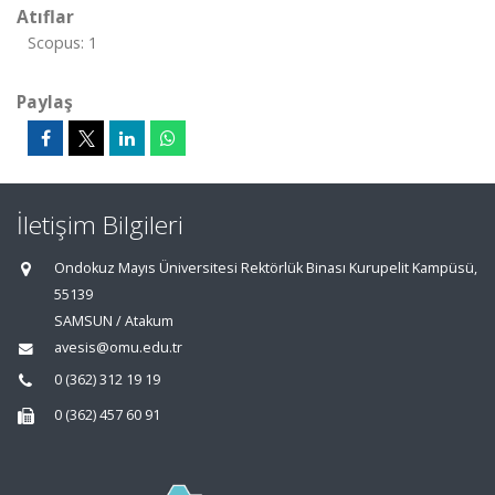
Atıflar
Scopus: 1
Paylaş
İletişim Bilgileri
Ondokuz Mayıs Üniversitesi Rektörlük Binası Kurupelit Kampüsü,
55139
SAMSUN / Atakum
avesis@omu.edu.tr
0 (362) 312 19 19
0 (362) 457 60 91