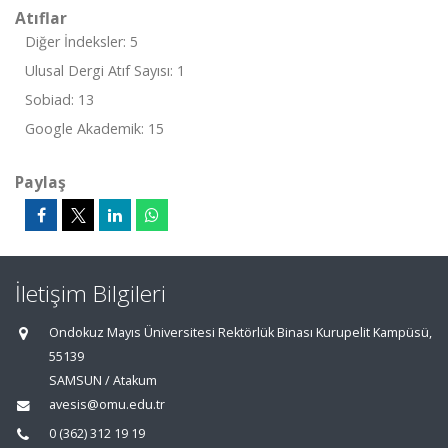
Atıflar
Diğer İndeksler: 5
Ulusal Dergi Atıf Sayısı: 1
Sobiad: 13
Google Akademik: 15
Paylaş
İletişim Bilgileri
Ondokuz Mayıs Üniversitesi Rektörlük Binası Kurupelit Kampüsü,
55139
SAMSUN / Atakum
avesis@omu.edu.tr
0 (362) 312 19 19