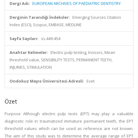
Dergi Adı:
EUROPEAN ARCHIVES OF PAEDIATRIC DENTISTRY
Derginin Tarandığı İndeksler:
Emerging Sources Citation
Index (ESCI), Scopus, EMBASE, MEDLINE
Sayfa Sayıları:
ss.449-454
Anahtar Kelimeler:
Electric pulp testing, Incisors, Mean
threshold value, SENSIBILITY TESTS, PERMANENT TEETH,
INJURIES, STIMULATION
Ondokuz Mayıs Üniversitesi Adresli:
Evet
Özet
Purpose Although electric pulp tests (EPT) may play a valuable
diagnostic role in traumatized immature permanent teeth, the EPT
threshold values which can be used as reference are not known.
The aim of this study was to determine the average range of EPT