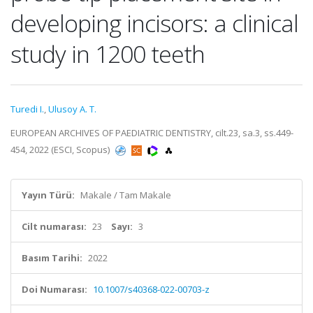
developing incisors: a clinical
study in 1200 teeth
Turedi I.
,
Ulusoy A. T.
EUROPEAN ARCHIVES OF PAEDIATRIC DENTISTRY, cilt.23, sa.3, ss.449-
454, 2022 (ESCI, Scopus)
Yayın Türü:
Makale / Tam Makale
Cilt numarası:
23
Sayı:
3
Basım Tarihi:
2022
Doi Numarası:
10.1007/s40368-022-00703-z