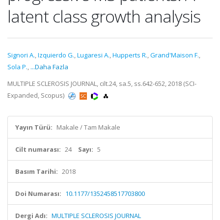
latent class growth analysis
Signori A.
,
Izquierdo G.
,
Lugaresi A.
,
Hupperts R.
,
Grand'Maison F.
,
Sola P.
,
...Daha Fazla
MULTIPLE SCLEROSIS JOURNAL, cilt.24, sa.5, ss.642-652, 2018 (SCI-
Expanded, Scopus)
Yayın Türü:
Makale / Tam Makale
Cilt numarası:
24
Sayı:
5
Basım Tarihi:
2018
Doi Numarası:
10.1177/1352458517703800
Dergi Adı:
MULTIPLE SCLEROSIS JOURNAL