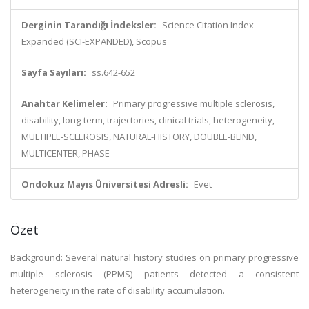
Derginin Tarandığı İndeksler:
Science Citation Index
Expanded (SCI-EXPANDED), Scopus
Sayfa Sayıları:
ss.642-652
Anahtar Kelimeler:
Primary progressive multiple sclerosis,
disability, long-term, trajectories, clinical trials, heterogeneity,
MULTIPLE-SCLEROSIS, NATURAL-HISTORY, DOUBLE-BLIND,
MULTICENTER, PHASE
Ondokuz Mayıs Üniversitesi Adresli:
Evet
Özet
Background: Several natural history studies on primary progressive
multiple sclerosis (PPMS) patients detected a consistent
heterogeneity in the rate of disability accumulation.