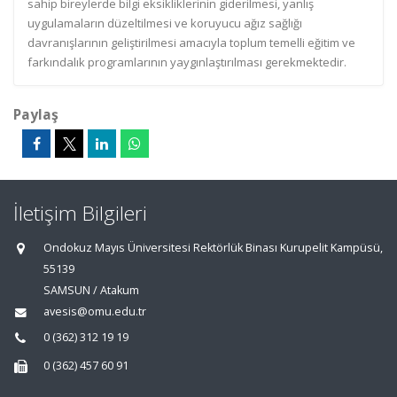
sahip bireylerde bilgi eksikliklerinin giderilmesi, yanlış
uygulamaların düzeltilmesi ve koruyucu ağız sağlığı
davranışlarının geliştirilmesi amacıyla toplum temelli eğitim ve
farkındalık programlarının yaygınlaştırılması gerekmektedir.
Paylaş
İletişim Bilgileri
Ondokuz Mayıs Üniversitesi Rektörlük Binası Kurupelit Kampüsü,
55139
SAMSUN / Atakum
avesis@omu.edu.tr
0 (362) 312 19 19
0 (362) 457 60 91