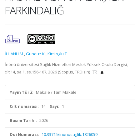
FARKINDALIĞI
İLHANLI M.
,
Gunduz K.
,
Kirtiloglu T.
İnönü üniversitesi Sağlık Hizmetleri Meslek Yüksek Okulu Dergisi,
cilt.14, sa.1, ss.156-167, 2026 (Scopus, TRDizin)
Yayın Türü:
Makale / Tam Makale
Cilt numarası:
14
Sayı:
1
Basım Tarihi:
2026
Doi Numarası:
10.33715/inonusaglik.1826059