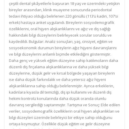
çeşitli dental şikâyetlerle başvuran 18 yaş ve üzerindeki yetişkin
bireyler arasından, klinik muayene sonucunda periodontal
tedavi ihtiyacı olduğu belirlenen 220 gönüllü (113’ü kadın, 107’si
erkek) hastaya anket uygulandı. Bireylerin sosyodemografik
özelliklerini, oral hijyen alışkanlıklarını ve ağız ve diş sağlığı
hakkındaki bilgi düzeylerini belirleyecek sorular soruldu ve
kaydedildi. Bulgular: Analiz sonuçları, yaş, cinsiyet, eğitim ve
sosyoekonomik durumun bireylerin ağız hijyeni davranışlarını
ve bilgi düzeylerini anlamlı biçimde etkilediğini göstermiştir.
Daha genç ve yüksek eğitim düzeyine sahip katılımcıların daha
düzenli diş fırçalama alışkanlıklarına ve daha yüksek bilgi
düzeylerine, düşük gelir ve kırsal bölgede yaşayan bireylerin
ise daha düşük farkındalık ve daha yetersiz ağız hijyeni
alışkanlıklarına sahip olduğu belirlenmiştir. Ayrıca erkeklerin,
kadınlara kıyasla dil temizliği, diş ipi kullanımı ve düzenli diş
hekimi kontrolü konularında daha düşük oranda olumlu
davranış sergilediği saptanmıştır. Tartışma ve Sonuç: Elde edilen
veriler, sosyodemografik özelliklerin oral hijyen alışkanlıkları ve
bilgi düzeyleri üzerinde belirleyici bir etkiye sahip olduğunu
ortaya koymuştur. Özellikle düşük eğitim ve gelir düzeyine