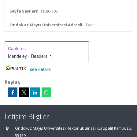
Sayfa Sayıları:
ss.86-103
Ondokuz Mayıs Üniversitesi Adresli:
Evet
Captures
Mendeley - Readers:
1
-
see details
Paylaş
İletişim Bilgileri
Ondokuz Mayıs Üniversitesi Rektörlük Binası Kurupelit Kampüsü,
55139