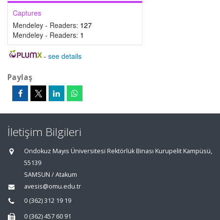
Captures
Mendeley - Readers:
127
Mendeley - Readers:
1
-
see details
Paylaş
İletişim Bilgileri
Ondokuz Mayıs Üniversitesi Rektörlük Binası Kurupelit Kampüsü,
55139
SAMSUN / Atakum
avesis@omu.edu.tr
0 (362) 312 19 19
0 (362) 457 60 91