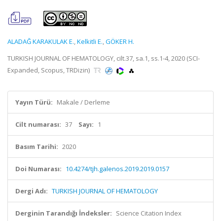
ALADAĞ KARAKULAK E.
,
Kelkitli E.
,
GÖKER H.
TURKISH JOURNAL OF HEMATOLOGY, cilt.37, sa.1, ss.1-4, 2020 (SCI-
Expanded, Scopus, TRDizin)
Yayın Türü:
Makale / Derleme
Cilt numarası:
37
Sayı:
1
Basım Tarihi:
2020
Doi Numarası:
10.4274/tjh.galenos.2019.2019.0157
Dergi Adı:
TURKISH JOURNAL OF HEMATOLOGY
Derginin Tarandığı İndeksler:
Science Citation Index