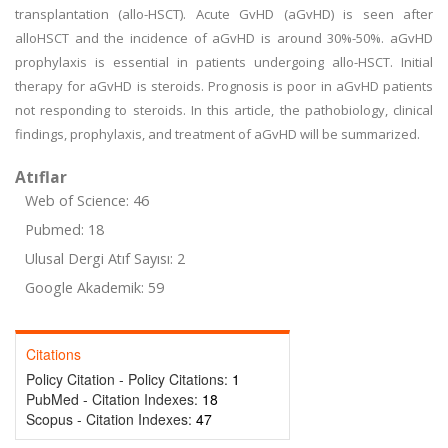
transplantation (allo-HSCT). Acute GvHD (aGvHD) is seen after
alloHSCT and the incidence of aGvHD is around 30%-50%. aGvHD
prophylaxis is essential in patients undergoing allo-HSCT. Initial
therapy for aGvHD is steroids. Prognosis is poor in aGvHD patients
not responding to steroids. In this article, the pathobiology, clinical
findings, prophylaxis, and treatment of aGvHD will be summarized.
Atıflar
Web of Science: 46
Pubmed: 18
Ulusal Dergi Atıf Sayısı: 2
Google Akademik: 59
Citations
Policy Citation - Policy Citations:
1
PubMed - Citation Indexes:
18
Scopus - Citation Indexes:
47