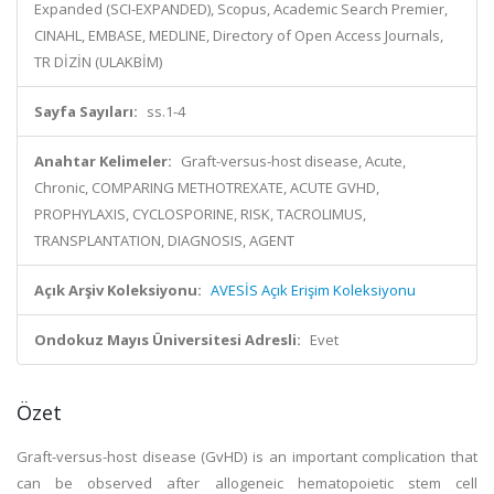
Expanded (SCI-EXPANDED), Scopus, Academic Search Premier,
CINAHL, EMBASE, MEDLINE, Directory of Open Access Journals,
TR DİZİN (ULAKBİM)
Sayfa Sayıları:
ss.1-4
Anahtar Kelimeler:
Graft-versus-host disease, Acute,
Chronic, COMPARING METHOTREXATE, ACUTE GVHD,
PROPHYLAXIS, CYCLOSPORINE, RISK, TACROLIMUS,
TRANSPLANTATION, DIAGNOSIS, AGENT
Açık Arşiv Koleksiyonu:
AVESİS Açık Erişim Koleksiyonu
Ondokuz Mayıs Üniversitesi Adresli:
Evet
Özet
Graft-versus-host disease (GvHD) is an important complication that
can be observed after allogeneic hematopoietic stem cell