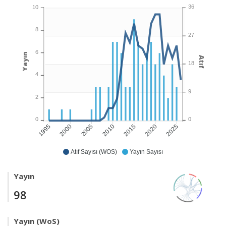
36
10
8
27
6
Yayın
Atıf
18
4
9
2
0
0
2000
2005
2010
2015
2020
2025
1995
Atıf Sayısı (WOS)
Yayın Sayısı
Yayın
98
Yayın (WoS)