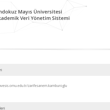
ndokuz Mayıs Üniversitesi
kademik Veri Yönetim Sistemi
ri
/avesis.omu.edu.tr/zarifesanem.kamburoglu
leri