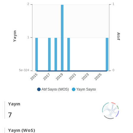
1
2
Yayın
Atıf
1
0
5e-324
2017
2019
2021
2023
2025
2015
Atıf Sayısı (WOS)
Yayın Sayısı
Yayın
7
Yayın (WoS)