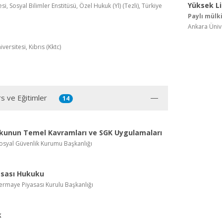
Yüksek L
i, Sosyal Bilimler Enstitüsü, Özel Hukuk (Yl) (Tezli), Türkiye
Paylı mülk
Ankara Üniver
ersitesi, Kıbrıs (Kktc)
rs ve Eğitimler
14
kunun Temel Kavramları ve SGK Uygulamaları
Sosyal Güvenlik Kurumu Başkanlığı
asası Hukuku
Sermaye Piyasası Kurulu Başkanlığı
k