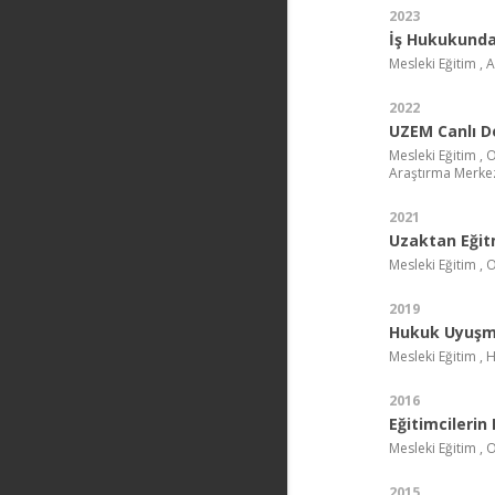
2023
İş Hukukunda
Mesleki Eğitim , 
2022
UZEM Canlı De
Mesleki Eğitim ,
Araştırma Merke
2021
Uzaktan Eğit
Mesleki Eğitim ,
2019
Hukuk Uyuşma
Mesleki Eğitim , 
2016
Eğitimcilerin
Mesleki Eğitim ,
2015