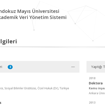
ndokuz Mayıs Üniversitesi
kademik Veri Yönetim Sistemi
lgileri
ri
Yaptığı 
3
2018
Doktora
si, Sosyal Bilimler Enstitüsü, Özel Hukuk (Dr), Türkiye
Kamu inşaa
Ankara Ünive
s
2013