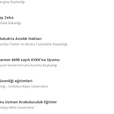
Yargıtay Başkanlığı
ay Zeka
Adalet Bakanlığı
Hukukta Azınlık Hakları
Yurtdışı Türkler ve Akraba Topluluklar Başkanlığı
rının 6698 sayılı KVKK'na Uyumu
Kişisel Verileri Koruma Kurumu Başkanlığı
güvenliği eğitimleri
enliği , Ondokuz Mayıs Üniversitesi
ku Uzman Arabuluculuk Eğitimi
Antalya Bilim Üniversitesi