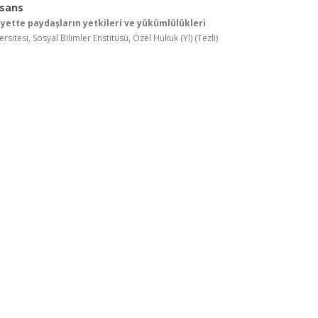
isans
iyette paydaşların yetkileri ve yükümlülükleri
sitesi, Sosyal Bilimler Enstitüsü, Özel Hukuk (Yl) (Tezli)