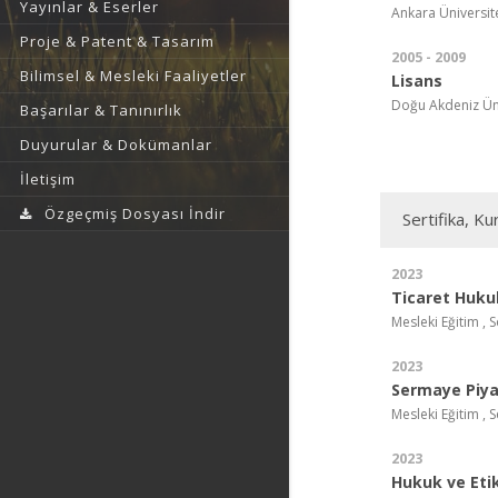
Yayınlar & Eserler
Ankara Üniversites
Proje & Patent & Tasarım
2005 - 2009
Bilimsel & Mesleki Faaliyetler
Lisans
Doğu Akdeniz Üniv
Başarılar & Tanınırlık
Duyurular & Dokümanlar
İletişim
Özgeçmiş Dosyası İndir
Sertifika, Ku
2023
Ticaret Huku
Mesleki Eğitim , 
2023
Sermaye Piy
Mesleki Eğitim , 
2023
Hukuk ve Eti