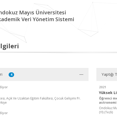
ndokuz Mayıs Üniversitesi
kademik Veri Yönetim Sistemi
lgileri
ri
Yaptığı 
4
diyor
2021
Yüksek L
tesi, Açık Ve Uzaktan Eğitim Fakültesi, Çocuk Gelişimi Pr.
Öğrenci me
rkiye
astronomi 
Ondokuz Mayı
(Yl) (Tezli)
diyor