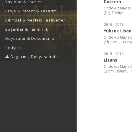
Doktora
Yayınlar & Eserler
Ondokuz Mayıs Üni
Proje & Patent & Tasarım
(Dr), Türkiye
Bilimsel & Mesleki Faaliyetler
2019 - 2021
Başarılar & Tanınırlık
Yüksek Lisan
Ondokuz Mayıs Üni
Duyurular & Dokümanlar
(Yl) (Tezli), Türkiy
İletişim
2015 - 2019
Özgeçmiş Dosyası İndir
Lisans
Ondokuz Mayıs Üni
Eğitimi Bölümü, 