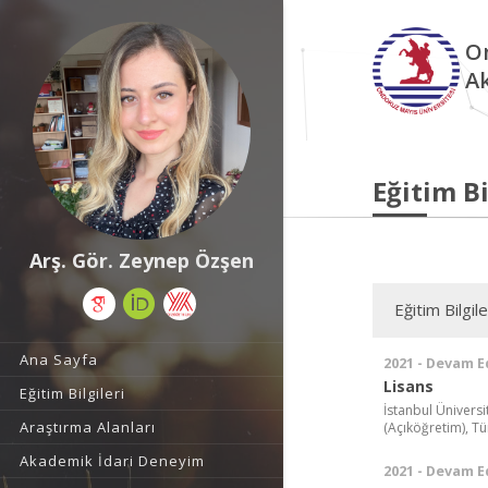
O
A
Eğitim Bi
Arş. Gör. Zeynep Özşen
Eğitim Bilgile
Ana Sayfa
2021 - Devam E
Lisans
Eğitim Bilgileri
İstanbul Üniversi
Araştırma Alanları
(Açıköğretim), Tü
Akademik İdari Deneyim
2021 - Devam E