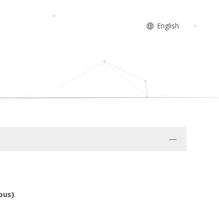
English
pus)