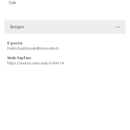
Dalı
İletişim
E-posta
hakki.basibuyuk@omu.edu.tr
Web Sayfası
https://avesis.omu.edu.tr/A4114