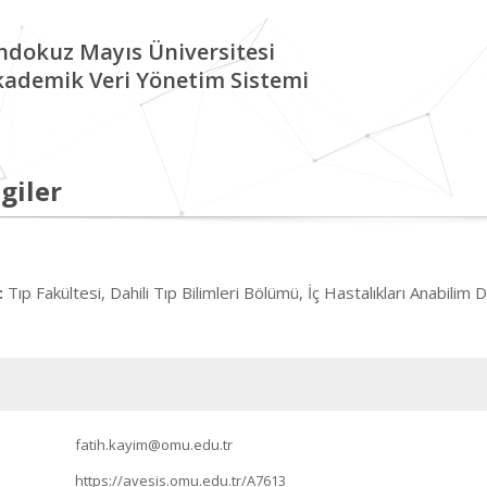
ndokuz Mayıs Üniversitesi
kademik Veri Yönetim Sistemi
giler
Tıp Fakültesi, Dahili Tıp Bilimleri Bölümü, İç Hastalıkları Anabilim D
:
fatih.kayim@omu.edu.tr
https://avesis.omu.edu.tr/A7613