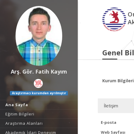
O
A
Genel Bil
Arş. Gör. Fatih Kayım
Kurum Bilgileri
Araştırmacı kurumdan ayrılmıştır
Ana Sayfa
İletişim
Eğitim Bilgileri
E-posta
Araştırma Alanları
Web Sayfası
Akademik İdari Deneyim