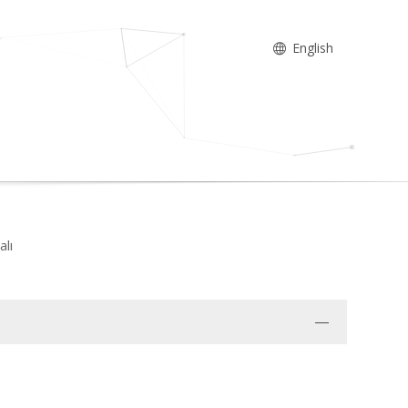
English
alı