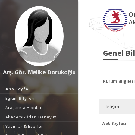
O
A
Genel Bil
Arş. Gör. Melike Dorukoğlu
Kurum Bilgileri
Ana Sayfa
Eğitim Bilgileri
İletişim
Araştırma Alanları
Akademik İdari Deneyim
Web Sayfası
Yayınlar & Eserler