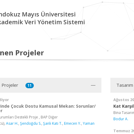
ndokuz Mayıs Üniversitesi
kademik Veri Yönetim Sistemi
nen Projeler
 Projeler
Tasarım
11
diyor
Ağustos 2
rinde Çocuk Dostu Kamusal Mekan: Sorunlar/
Kat Karşıl
r
Bina Tasarı
rumları Destekli Proje , BAP Diğer
Bodur A.
cü),
Asar H.
,
Şendoğdu S.
,
Şanlı Katı T.
,
Emecen Y.
,
Yaman
Temmuz 2