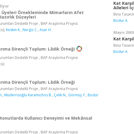
Kat Karşıl
diyor
Aileleri İ
 Üyeleri Örnekleminde Mimarların Afet
Bina Tasarı
 Hazırlık Düzeyleri
Bodur A.
rumları Destekli Proje , BAP Araştırma Projesi
cü),
Keskin K.
,
Nergiz C.
,
Asar H.
Mayıs 2005
Kat Karşıl
Bina Tasarı
rıma Dirençli Toplum: Lâdik Örneği
Bodur A.
rumları Destekli Proje , BAP Araştırma Projesi
cü)
rıma Dirençli Toplum: Lâdik Örneği
rumları Destekli Proje , BAP Araştırma Projesi
H.
,
Müderrisoğlu Karamıchos B.
,
Çelik N.
,
Görmüş Y.
,
Bodur
 Konutlarda Kullanıcı Deneyimi ve Mekânsal
rumları Destekli Proje , BAP Araştırma Projesi