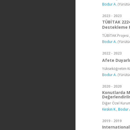
Bodur A.
(Yürütü
2023 - 2023
TÜBİTAK 2224-
Destekleme 
TÜBİTAK Projesi ,
Bodur A.
(Yürütü
2022 - 2023
Afete Duyarl
Yükseköğretim Ku
Bodur A.
(Yürütü
2020 - 2020
Konutlarda Me
Değerlendiri
Diğer Özel Kurum
Keskin K.
,
Bodur 
2019 - 2019
Internationa