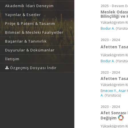
Akademik İdari Deneyim
2025 - Devam E
Meslek Odası
Yayınlar & Eserler
Bilinçliliği ve
Yükseköğretim Ku
Proje & Patent & Tasarım
Bodur A.
(Yürütü
Bilimsel & Mesleki Faaliyetler
2023 - 2024
Başarılar & Tanınırlık
Afetten Tasa
Duyurular & Dokümanlar
Yükseköğretim Ku
İletişim
Bodur A.
(Yürütü
Özgeçmiş Dosyası İndir
2023 - 2024
Afetten Tasa
Yükseköğretim Ku
Emecen Y.
,
Asar 
A.
(Yürütücü)
2023 - 2024
Afet Sonrası
Değişim
Yükseköğretim Ku