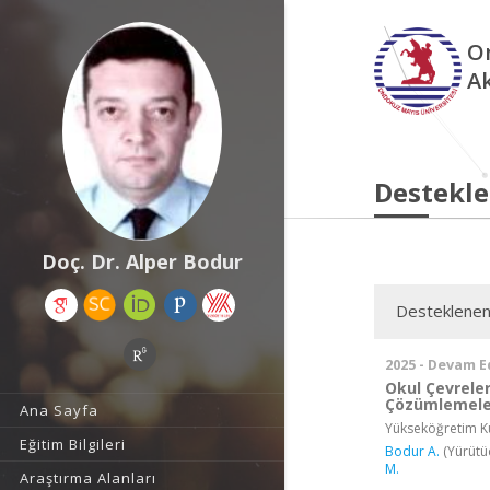
O
A
Destekle
Doç. Dr. Alper Bodur
Desteklenen
2025 - Devam E
Okul Çevrele
Çözümlemele
Ana Sayfa
Yükseköğretim Ku
Eğitim Bilgileri
Bodur A.
(Yürütü
M.
Araştırma Alanları