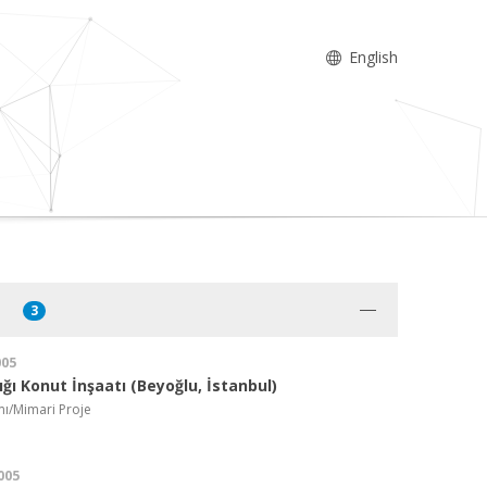
English
3
005
ığı Konut İnşaatı (Beyoğlu, İstanbul)
mı/Mimari Proje
005