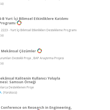
cü)
B Yurt İçi Bilimsel Etkinliklere Katılımı
Programı
 2223 - Yurt İçi Bilimsel Etkinlikleri Destekleme Programı
cü)
ı Mekânsal Çözümler
rumları Destekli Proje , BAP Araştırma Projesi
cü)
kânsal Kalitenin Kullanıcı Yoluyla
lmesi: Samsun Örneği
larca Desteklenen Proje
A.
(Yürütücü)
l Conference on Research in Engineering,