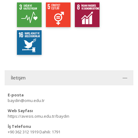
İletişim
E-posta
baydin@omu.edu.tr
Web Sayfası
https://avesis.omu.edu.tr/baydin
İş Telefonu
+90 362 312 1919
Dahili: 1791